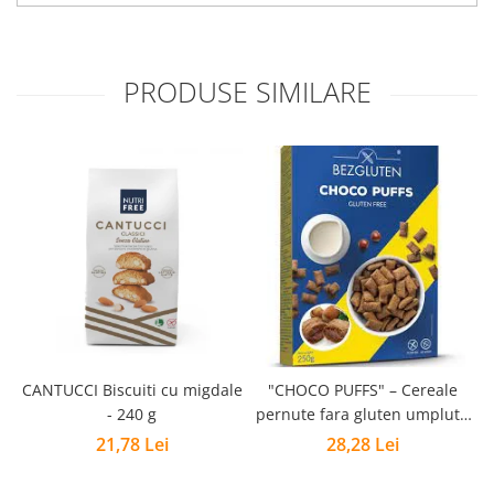
PRODUSE SIMILARE
CANTUCCI Biscuiti cu migdale
"CHOCO PUFFS" – Cereale
P
- 240 g
pernute fara gluten umplute
cu crema de alune - 250g
21,78 Lei
28,28 Lei