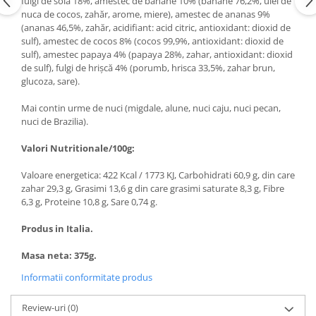
fulgi de soia 18%, amestec de banane 10% (banane 76,2%, ulei de
nuca de cocos, zahăr, arome, miere), amestec de ananas 9%
(ananas 46,5%, zahăr, acidifiant: acid citric, antioxidant: dioxid de
sulf), amestec de cocos 8% (cocos 99,9%, antioxidant: dioxid de
sulf), amestec papaya 4% (papaya 28%, zahar, antioxidant: dioxid
de sulf), fulgi de hrișcă 4% (porumb, hrisca 33,5%, zahar brun,
glucoza, sare).
Mai contin urme de nuci (migdale, alune, nuci caju, nuci pecan,
nuci de Brazilia).
Valori Nutritionale/100g:
Valoare energetica: 422 Kcal / 1773 KJ, Carbohidrati 60,9 g, din care
zahar 29,3 g, Grasimi 13,6 g din care grasimi saturate 8,3 g, Fibre
6,3 g, Proteine 10,8 g, Sare 0,74 g.
Produs in Italia.
Masa neta: 375g.
Informatii conformitate produs
Review-uri
(0)