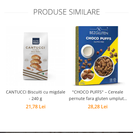
PRODUSE SIMILARE
CANTUCCI Biscuiti cu migdale
"CHOCO PUFFS" – Cereale
P
- 240 g
pernute fara gluten umplute
cu crema de alune - 250g
21,78 Lei
28,28 Lei