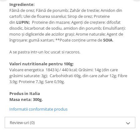
Ingrediente:
Făină de orez; Făină de porumb; Zahăr de trestie; Amidon din
cartofi; Ulei de floarea soarelui; Sirop de orez; Proteine
din
LUPIN;
Proteine din mazare; Agenți de creștere: difosfat
disodic, bicarbonat de sodiu, amidon din porumb; Emulsifianți:
mono și digliceride ale acizilor grași; Arome naturale; Agent de
îngroșare: gumă xantan; **Poate conține urme de
SOIA
.
A se pastra intr-un loc uscat si racoros.
Valori nutritionale pentru 100g:
Valoare energetica 1843 kJ / 440 kcal; Grăsimi: 14g (din care
grăsimi saturate: 3g); Carbohidrati 69g, din care zahar 12g; Fibre
3,9g; Proteine 7,3g; Sare 0,59g.
Produs in Italia
Masa neta: 300g.
Informatii conformitate produs
Review-uri
(0)