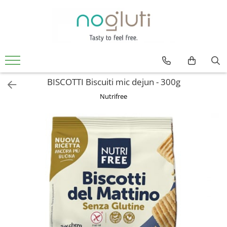
Produse fara Gluten
Biscuiti fara gluten
Cereale fara gluten
BISCOTTI Biscuiti mic dejun - 300g
Faina fara gluten
Nutrifree
Paine fara gluten
Snacks fara gluten