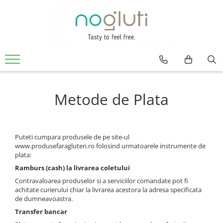
Produse fara Gluten
Biscuiti fara gluten
Cereale fara gluten
Faina fara gluten
Metode de Plata
Paine fara gluten
Snacks fara gluten
Puteti cumpara produsele de pe site-ul
www.produsefaragluten.ro folosind urmatoarele instrumente de
plata:
Ramburs (cash) la livrarea coletului
Contravaloarea produselor si a serviciilor comandate pot fi
achitate curierului chiar la livrarea acestora la adresa specificata
de dumneavoastra.
Transfer bancar