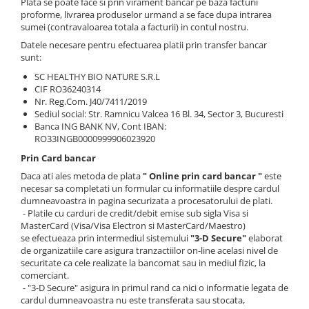
Plata se poate face si prin virament bancar pe baza facturii
proforme, livrarea produselor urmand a se face dupa intrarea
sumei (contravaloarea totala a facturii) in contul nostru.
Datele necesare pentru efectuarea platii prin transfer bancar
sunt:
SC HEALTHY BIO NATURE S.R.L
CIF RO36240314
Nr. Reg.Com. J40/7411/2019
Sediul social: Str. Ramnicu Valcea 16 Bl. 34, Sector 3, Bucuresti
Banca ING BANK NV, Cont IBAN:
RO33INGB0000999906023920
Prin Card bancar
Daca ati ales metoda de plata
" Online prin card bancar "
este
necesar sa completati un formular cu informatiile despre cardul
dumneavoastra in pagina securizata a procesatorului de plati.
- Platile cu carduri de credit/debit emise sub sigla Visa si
MasterCard (Visa/Visa Electron si MasterCard/Maestro)
se efectueaza prin intermediul sistemului
"3-D Secure"
elaborat
de organizatiile care asigura tranzactiilor on-line acelasi nivel de
securitate ca cele realizate la bancomat sau in mediul fizic, la
comerciant.
- "3-D Secure" asigura in primul rand ca nici o informatie legata de
cardul dumneavoastra nu este transferata sau stocata,