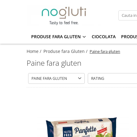
Produse fara Gluten
Biscuiti fara gluten
PRODUSE FARA GLUTEN
CIOCOLATA
PRODUS
Cereale fara gluten
Home /
Produse fara Gluten /
Paine fara gluten
Faina fara gluten
Paine fara gluten
Paine fara gluten
Snacks fara gluten
PAINE FARA GLUTEN
RATING