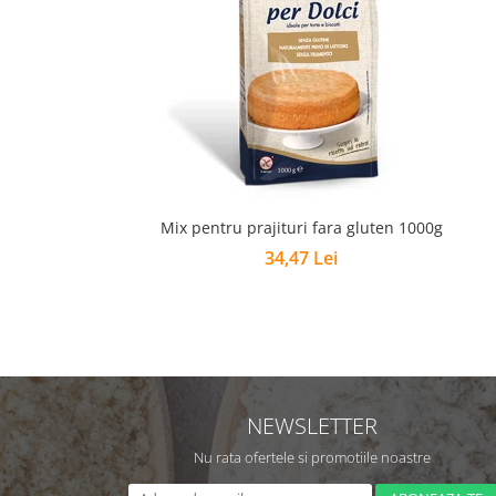
Mix pentru prajituri fara gluten 1000g
34,47 Lei
NEWSLETTER
Nu rata ofertele si promotiile noastre