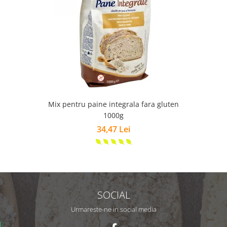
Mix pentru paine integrala fara gluten
1000g
34,47 Lei
SOCIAL
Urmareste-ne in social media