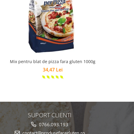
Mix pentru blat de pizza fara gluten 1000g
34,47 Lei
SUPORT CLIENTI
0766.093.193
contact@produsefaragluten.ro