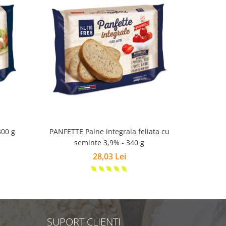
300 g
PANFETTE Paine integrala feliata cu
Fulgi d
seminte 3,9% - 340 g
28,03 Lei
SUPORT CLIENTI