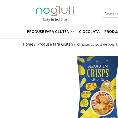
Produse fara Gluten
Biscuiti fara gluten
PRODUSE FARA GLUTEN
CIOCOLATA
PRODUS
Cereale fara gluten
Home /
Produse fara Gluten /
Chipsuri cu gust de boia, f
Faina fara gluten
Paine fara gluten
Snacks fara gluten