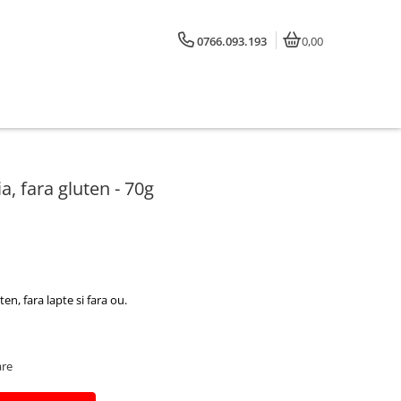
0766.093.193
0,00
a, fara gluten - 70g
en, fara lapte si fara ou.
are