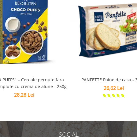
 Cereale pernute fara
PANFETTE Paine de casa - 
mplute cu crema de alune - 250g
26,62 Lei
28,28 Lei
SOCIAL