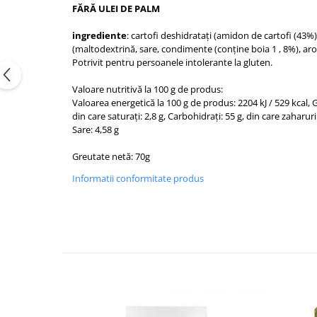
FĂRĂ ULEI DE PALM
ingrediente
: cartofi deshidratați (amidon de cartofi (43%),
(maltodextrină, sare, condimente (conține boia 1 , 8%), ar
Potrivit pentru persoanele intolerante la gluten.
Valoare nutritivă la 100 g de produs:
Valoarea energetică la 100 g de produs: 2204 kJ / 529 kcal, 
din care saturați: 2,8 g, Carbohidrați: 55 g, din care zaharuri:
Sare: 4,58 g
Greutate netă: 70g
Informatii conformitate produs