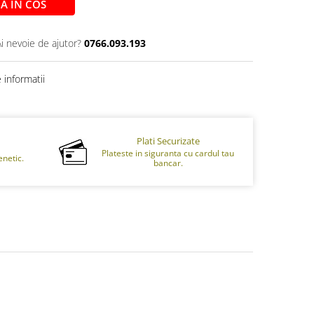
A IN COS
Ai nevoie de ajutor?
0766.093.193
informatii
Plati Securizate
Plateste in siguranta cu cardul tau
netic.
bancar.