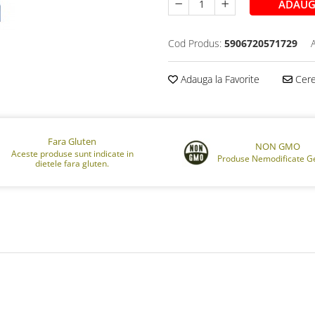
ADAUG
Cod Produs:
5906720571729
Adauga la Favorite
Cere 
Fara Gluten
NON GMO
Aceste produse sunt indicate in
Produse Nemodificate Ge
dietele fara gluten.