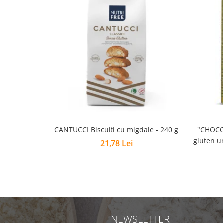
CANTUCCI Biscuiti cu migdale - 240 g
"CHOCO PUFFS" –
gluten u
21,78 Lei
NEWSLETTER