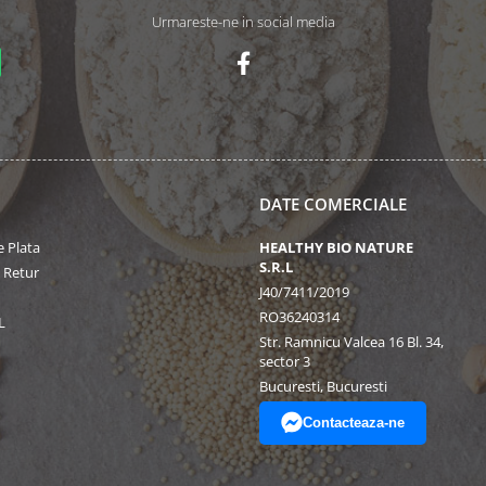
Urmareste-ne in social media
DATE COMERCIALE
 Plata
HEALTHY BIO NATURE
S.R.L
e Retur
J40/7411/2019
RO36240314
L
Str. Ramnicu Valcea 16 Bl. 34,
sector 3
Bucuresti, Bucuresti
Contacteaza-ne