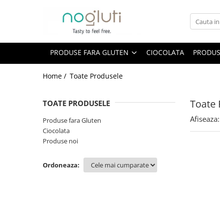
Produse fara Gluten
PRODUSE FARA GLUTEN
CIOCOLATA
PRODUS
Biscuiti fara gluten
Cereale fara gluten
Home /
Toate Produsele
Faina fara gluten
Paine fara gluten
Toate 
TOATE PRODUSELE
Snacks fara gluten
Afiseaza:
Produse fara Gluten
Ciocolata
Produse noi
Ordoneaza: