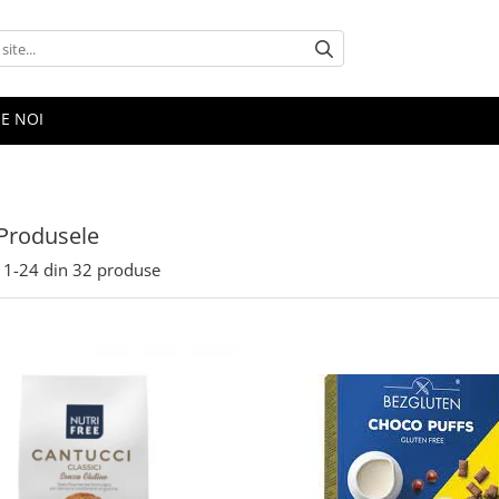
E NOI
Produsele
1-
24
din
32
produse