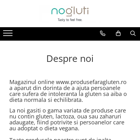
Produse fara Gluten
Biscuiti fara gluten
Cereale fara gluten
Faina fara gluten
Despre noi
Paine fara gluten
Snacks fara gluten
Magazinul online www.produsefaragluten.ro
a aparut din dorinta de a ajuta persoanele
care sufera de intoleranta la gluten sa aiba o
dieta normala si echilibrata.
La noi gasiti o gama variata de produse care
nu contin gluten, lactoza, oua sau zaharuri
adaugate, fiind potrivite si persoanelor care
au adoptat o dieta vegana.