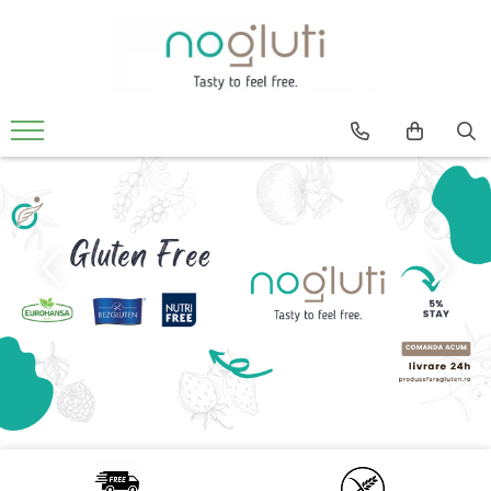
Produse fara Gluten
Biscuiti fara gluten
Cereale fara gluten
Faina fara gluten
Paine fara gluten
Snacks fara gluten