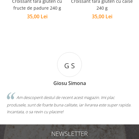
Croissant fara gluten cu
Croissant fara gluten cu caise
fructe de padure 240 g
240 g
35,00 Lei
35,00 Lei
G S
Giosu Simona
Am descoperit destul de recent acest magazin. Imi plac
produsele, sunt de foarte buna calitate, iar livrarea este super rapida.
v
Incantata, o sa revin cu placere!
d
NEWSLETTER