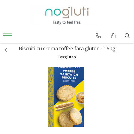
Produse fara Gluten
Biscuiti fara gluten
Cereale fara gluten
Biscuiti cu crema toffee fara gluten - 160g
Faina fara gluten
Bezgluten
Paine fara gluten
Snacks fara gluten