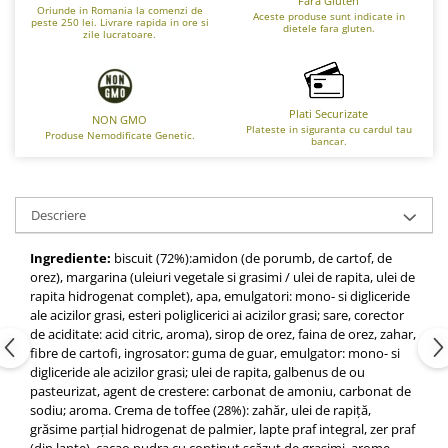
Fara Gluten
Oriunde in Romania la comenzi de
Aceste produse sunt indicate in
peste 250 lei. Livrare rapida in ore si
dietele fara gluten.
zile lucratoare.
Plati Securizate
NON GMO
Plateste in siguranta cu cardul tau
Produse Nemodificate Genetic.
bancar.
Descriere
Ingrediente:
biscuit (72%):amidon (de porumb, de cartof, de
orez), margarina (uleiuri vegetale si grasimi / ulei de rapita, ulei de
rapita hidrogenat complet), apa, emulgatori: mono- si digliceride
ale acizilor grasi, esteri poliglicerici ai acizilor grasi; sare, corector
de aciditate: acid citric, aroma), sirop de orez, faina de orez, zahar,
fibre de cartofi, ingrosator: guma de guar, emulgator: mono- si
digliceride ale acizilor grasi; ulei de rapita, galbenus de ou
pasteurizat, agent de crestere: carbonat de amoniu, carbonat de
sodiu; aroma. Crema de toffee (28%): zahăr, ulei de rapiță,
grăsime parțial hidrogenat de palmier, lapte praf integral, zer praf