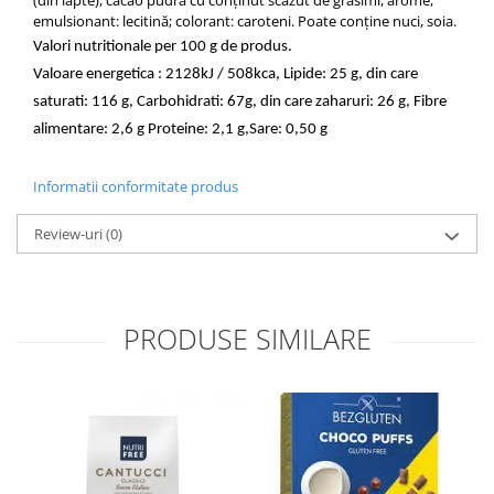
(din lapte), cacao pudra cu conținut scăzut de grasimi, arome,
emulsionant: lecitină; colorant: caroteni. Poate conține nuci, soia.
Valori nutritionale per 100 g de produs.
Valoare energetica : 2128kJ / 508kca, Lipide: 25 g, din care
saturati: 116 g, Carbohidrati: 67g, din care zaharuri: 26 g, Fibre
alimentare: 2,6 g Proteine: 2,1 g,Sare: 0,50 g
Informatii conformitate produs
Review-uri
(0)
PRODUSE SIMILARE