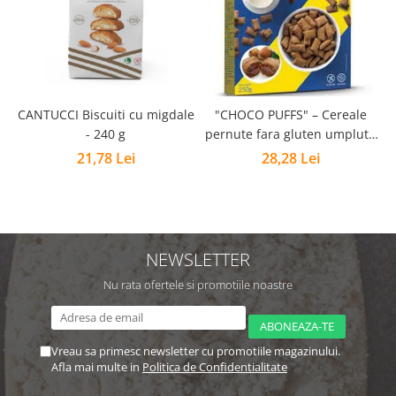
CANTUCCI Biscuiti cu migdale
"CHOCO PUFFS" – Cereale
P
- 240 g
pernute fara gluten umplute
cu crema de alune - 250g
21,78 Lei
28,28 Lei
NEWSLETTER
Nu rata ofertele si promotiile noastre
Vreau sa primesc newsletter cu promotiile magazinului.
Afla mai multe in
Politica de Confidentialitate