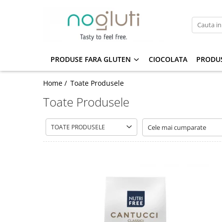
Produse fara Gluten
Biscuiti fara gluten
PRODUSE FARA GLUTEN
CIOCOLATA
PRODUS
Cereale fara gluten
Home /
Toate Produsele
Faina fara gluten
Toate Produsele
Paine fara gluten
Snacks fara gluten
TOATE PRODUSELE