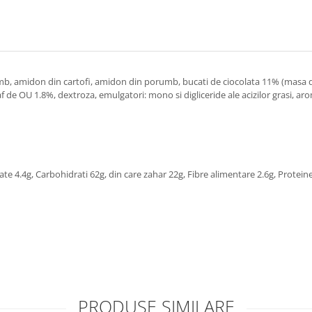
rumb, amidon din cartofi, amidon din porumb, bucati de ciocolata 11% (masa de
de OU 1.8%, dextroza, emulgatori: mono si digliceride ale acizilor grasi, aro
ate 4.4g, Carbohidrati 62g, din care zahar 22g, Fibre alimentare 2.6g, Protein
PRODUSE SIMILARE