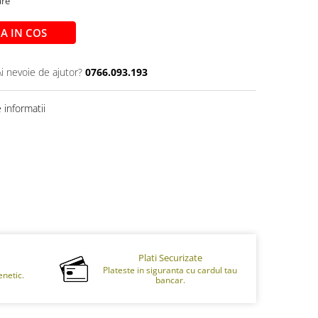
are
A IN COS
Ai nevoie de ajutor?
0766.093.193
informatii
Plati Securizate
Plateste in siguranta cu cardul tau
netic.
bancar.