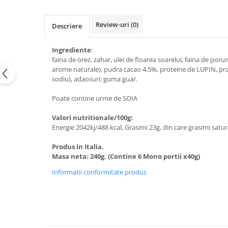
Review-uri
(0)
Descriere
Ingrediente
:
faina de orez, zahar, ulei de floarea soarelui, faina de po
arome naturale), pudra cacao 4.5%, proteine de LUPIN, praf 
sodiu), adaosuri: guma guar.
Poate contine urme de SOIA
Valori nutritionale/100g:
Energie 2042kj/488 kcal, Grasimi 23g, din care grasimi satur
Produs in Italia.
Masa neta: 240g. (Contine 6 Mono portii x40g)
Informatii conformitate produs