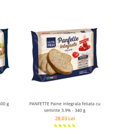
300 g
PANFETTE Paine integrala feliata cu
Fulgi d
seminte 3,9% - 340 g
28,03 Lei