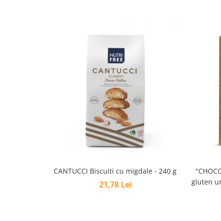
CANTUCCI Biscuiti cu migdale - 240 g
"CHOCO PUFFS" –
gluten u
21,78 Lei