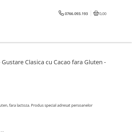
0766.093.193
0,00
ustare Clasica cu Cacao fara Gluten -
luten, fara lactoza. Produs special adresat persoanelor