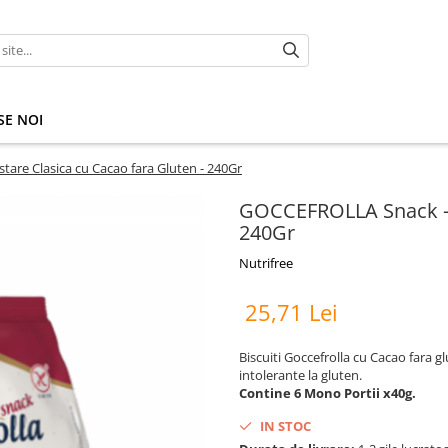
E NOI
are Clasica cu Cacao fara Gluten - 240Gr
GOCCEFROLLA Snack - G
240Gr
Nutrifree
25,71 Lei
Biscuiti Goccefrolla cu Cacao fara g
intolerante la gluten.
Contine 6 Mono Portii x40g.
IN STOC