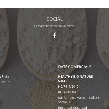
SOCIAL
Urmareste-ne in social media
DATE COMERCIALE
 Plata
HEALTHY BIO NATURE
S.R.L
e Retur
J40/7411/2019
RO36240314
L
Str. Ramnicu Valcea 16 Bl. 34,
sector 3
Bucuresti, Bucuresti