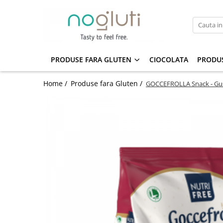
Produse fara Gluten
Biscuiti fara gluten
PRODUSE FARA GLUTEN
CIOCOLATA
PRODUS
Cereale fara gluten
Home /
Produse fara Gluten /
GOCCEFROLLA Snack - Gust
Faina fara gluten
Paine fara gluten
Snacks fara gluten