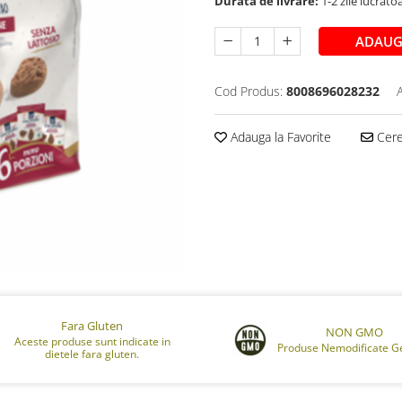
Durata de livrare:
1-2 zile lucrato
ADAUG
Cod Produs:
8008696028232
Adauga la Favorite
Cere 
Fara Gluten
NON GMO
Aceste produse sunt indicate in
Produse Nemodificate Ge
dietele fara gluten.