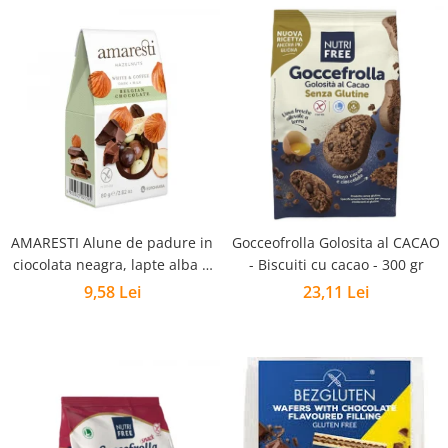
AMARESTI Alune de padure in
Gocceofrolla Golosita al CACAO
ciocolata neagra, lapte alba &
- Biscuiti cu cacao - 300 gr
cafea - 80 g
9,58 Lei
23,11 Lei