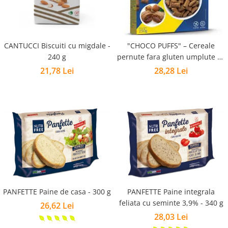
CANTUCCI Biscuiti cu migdale -
"CHOCO PUFFS" – Cereale
240 g
pernute fara gluten umplute cu
crema de alune - 250g
21,78 Lei
28,28 Lei
PANFETTE Paine de casa - 300 g
PANFETTE Paine integrala
feliata cu seminte 3,9% - 340 g
26,62 Lei
28,03 Lei