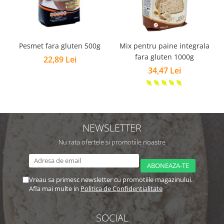
Pesmet fara gluten 500g
Mix pentru paine integrala
M
fara gluten 1000g
22,89 Lei
34,47 Lei
NEWSLETTER
Nu rata ofertele si promotiile noastre
Vreau sa primesc newsletter cu promotiile magazinului.
Afla mai multe in
Politica de Confidentialitate
SOCIAL