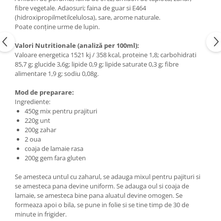
fibre vegetale. Adaosuri; faina de guar si E464
(hidroxipropilmetilcelulosa), sare, arome naturale.
Poate conţine urme de lupin.
Valori Nutritionale (analiză per 100ml):
Valoare energetica 1521 kj / 358 kcal, proteine 1,8; carbohidrati
85,7 g; glucide 3,6g; lipide 0,9 g; lipide saturate 0,3 g; fibre
alimentare 1,9 g; sodiu 0,08g.
Mod de preparare:
Ingrediente:
450g mix pentru prajituri
220g unt
200g zahar
2 oua
coaja de lamaie rasa
200g gem fara gluten
Se amesteca untul cu zaharul, se adauga mixul pentru pajituri si
se amesteca pana devine uniform. Se adauga oul si coaja de
lamaie, se amesteca bine pana aluatul devine omogen. Se
formeaza apoi o bila, se pune in folie si se tine timp de 30 de
minute in frigider.