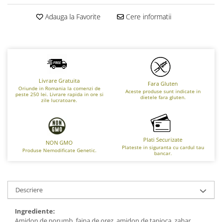
Adauga la Favorite
Cere informatii
Livrare Gratuita
Fara Gluten
Oriunde in Romania la comenzi de
Aceste produse sunt indicate in
peste 250 lei. Livrare rapida in ore si
dietele fara gluten.
zile lucratoare.
Plati Securizate
NON GMO
Plateste in siguranta cu cardul tau
Produse Nemodificate Genetic.
bancar.
Descriere
Ingrediente:
Amidon de porumb, faina de orez, amidon de tapioca, zahar,