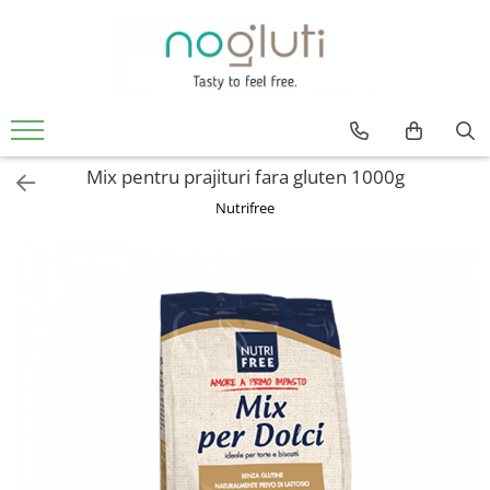
Produse fara Gluten
Biscuiti fara gluten
Cereale fara gluten
Mix pentru prajituri fara gluten 1000g
Faina fara gluten
Nutrifree
Paine fara gluten
Snacks fara gluten