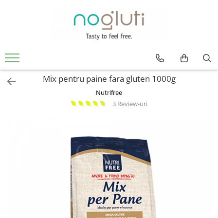
Produse fara Gluten
Biscuiti fara gluten
Cereale fara gluten
Mix pentru paine fara gluten 1000g
Faina fara gluten
Nutrifree
Paine fara gluten
3 Review-uri
Snacks fara gluten