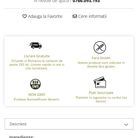
Ai nevoie de ajutor?
0766.093.193
Adauga la Favorite
Cere informatii
Livrare Gratuita
Fara Gluten
Oriunde in Romania la comenzi de
Aceste produse sunt indicate in
peste 250 lei. Livrare rapida in ore si
dietele fara gluten.
zile lucratoare.
Plati Securizate
NON GMO
Plateste in siguranta cu cardul tau
Produse Nemodificate Genetic.
bancar.
Descriere
Ingrediente: