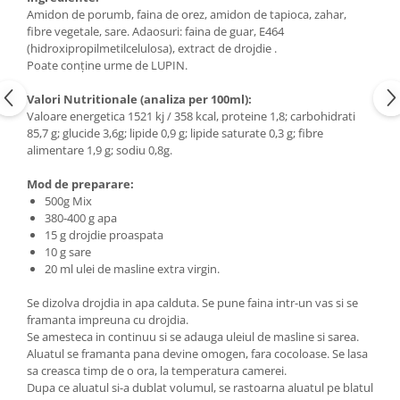
Amidon de porumb, faina de orez, amidon de tapioca, zahar,
fibre vegetale, sare. Adaosuri: faina de guar, E464
(hidroxipropilmetilcelulosa), extract de drojdie .
Poate conţine urme de LUPIN.
Valori Nutritionale (analiza per 100ml):
Valoare energetica 1521 kj / 358 kcal, proteine 1,8; carbohidrati
85,7 g; glucide 3,6g; lipide 0,9 g; lipide saturate 0,3 g; fibre
alimentare 1,9 g; sodiu 0,8g.
Mod de preparare:
500g Mix
380-400 g apa
15 g drojdie proaspata
10 g sare
20 ml ulei de masline extra virgin.
Se dizolva drojdia in apa calduta. Se pune faina intr-un vas si se
framanta impreuna cu drojdia.
Se amesteca in continuu si se adauga uleiul de masline si sarea.
Aluatul se framanta pana devine omogen, fara cocoloase. Se lasa
sa creasca timp de o ora, la temperatura camerei.
Dupa ce aluatul si-a dublat volumul, se rastoarna aluatul pe blatul