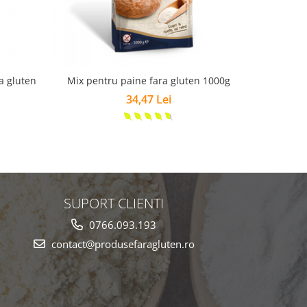
a gluten
Mix pentru paine fara gluten 1000g
34,47 Lei
SUPORT CLIENTI
0766.093.193
contact@produsefaragluten.ro