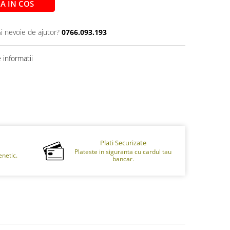
A IN COS
Ai nevoie de ajutor?
0766.093.193
informatii
Plati Securizate
Plateste in siguranta cu cardul tau
netic.
bancar.