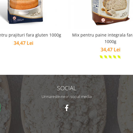
tru prajituri fara gluten 1000g
Mix pentru paine integrala far
1000g
34,47 Lei
34,47 Lei
SOCIAL
Urmareste-ne in social media