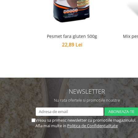
Pesmet fara gluten 500g
Mix pen
22,89 Lei
NEWSLETTER
Nu rata ofertele si promotiile noastre
Vreau sa primesc newsletter cu promotiile magazinului.
Afla mai multe in
Politica de Confidentialitate