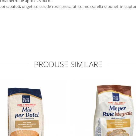
 cu diametru de aprox 28-30cm.
poi scoateti, ungeti cu sos de rosii, presarati cu mozzarella si puneti in cupt
PRODUSE SIMILARE