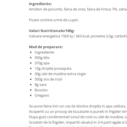
Ingrediente:
Amidon de porumb, faina de orez, faina de hrisca 7%, zahar,
Poate contine urme de Lupin.
Valori Nutritionale/100g:
Valoare energetica 1505 kj / 363 kcal, proteine 2,0g; carbohidr
Mod de preparare:
Ingrediente
500g Mix
370g apa
10g drojdie proaspata
30g ulei de masline extra virgin
500g sos de rosii
8g sare
Busuioc
Oregano
Se pune faina intr-un vas.Se dizolva drojdia in apa calduta.
Acoperiti cu un prosop de bucatarie si puneti in frigider ti
Dupa gust condimentati sosul de rosii cu ulei de masline, s
Scoateti de la frigider, impartiti aluatul in 3-4 parti egale si 