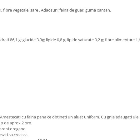
 fibre vegetale, sare . Adaosuri: faina de guar, guma xantan.
ati 86,1 g; glucide 3,3g; lipide 0,8 g; lipide saturate 0,2 g; fibre alimentare 1,
 Amestecati cu faina pana ce obtineti un aluat uniform. Cu grija adaugati ulei
mp de aprox 2 ore.
are si oregano.
lasati sa creasca.