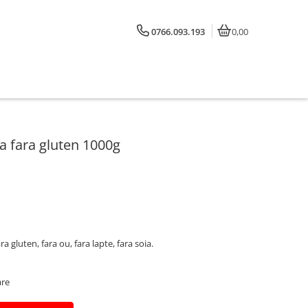
0766.093.193
0,00
za fara gluten 1000g
a gluten, fara ou, fara lapte, fara soia.
are