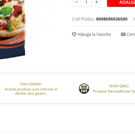
ADAUG
Cod Produs:
8008696026580
Adauga la Favorite
Cere 
Fara Gluten
NON GMO
Aceste produse sunt indicate in
Produse Nemodificate Ge
dietele fara gluten.