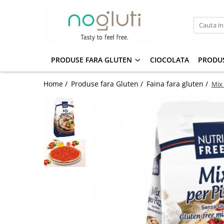
Produse fara Gluten
Biscuiti fara gluten
PRODUSE FARA GLUTEN
CIOCOLATA
PRODUS
Cereale fara gluten
Home /
Produse fara Gluten /
Faina fara gluten /
Mix 
Faina fara gluten
Paine fara gluten
Snacks fara gluten