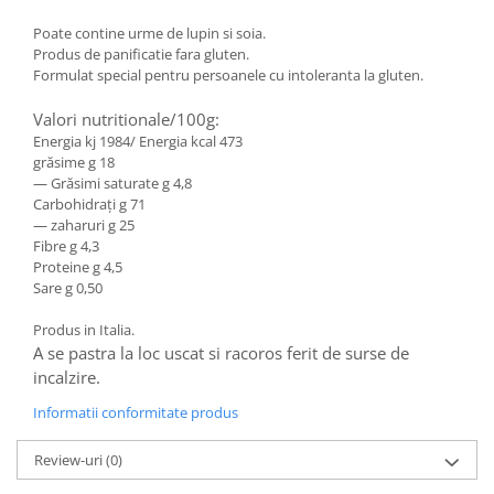
Poate contine urme de lupin si soia.
Produs de panificatie fara gluten.
Formulat special pentru persoanele cu intoleranta la gluten.
Valori nutritionale/100g:
Energia kj 1984/ Energia kcal 473
grăsime g 18
— Grăsimi saturate g 4,8
Carbohidrați g 71
— zaharuri g 25
Fibre g 4,3
Proteine g 4,5
Sare g 0,50
Produs in Italia.
A se pastra la loc uscat si racoros ferit de surse de
incalzire.
Informatii conformitate produs
Review-uri
(0)