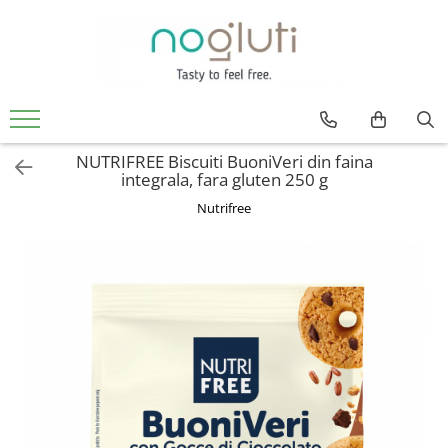
Produse fara Gluten
Biscuiti fara gluten
Cereale fara gluten
NUTRIFREE Biscuiti BuoniVeri din faina
Faina fara gluten
integrala, fara gluten 250 g
Paine fara gluten
Nutrifree
Snacks fara gluten