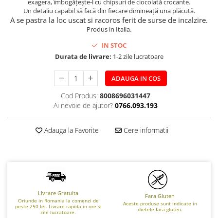
exagera, îmbogățește-l cu chipsuri de ciocolată crocante.
Un detaliu capabil să facă din fiecare dimineață una plăcută.
A se pastra la loc uscat si racoros ferit de surse de incalzire.
Produs in Italia.
IN STOC
Durata de livrare:
1-2 zile lucratoare
ADAUGA IN COS
Cod Produs:
8008696031447
Ai nevoie de ajutor?
0766.093.193
Adauga la Favorite
Cere informatii
Livrare Gratuita
Fara Gluten
Oriunde in Romania la comenzi de
Aceste produse sunt indicate in
peste 250 lei. Livrare rapida in ore si
dietele fara gluten.
zile lucratoare.