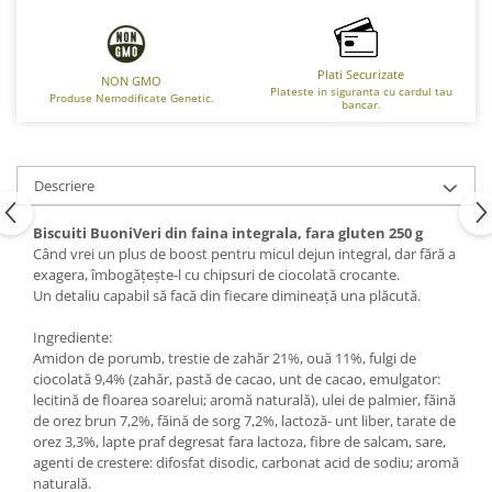
Plati Securizate
NON GMO
Plateste in siguranta cu cardul tau
Produse Nemodificate Genetic.
bancar.
Descriere
Biscuiti BuoniVeri din faina integrala, fara gluten 250 g
Când vrei un plus de boost pentru micul dejun integral, dar fără a
exagera, îmbogățește-l cu chipsuri de ciocolată crocante.
Un detaliu capabil să facă din fiecare dimineață una plăcută.
Ingrediente:
Amidon de porumb, trestie de zahăr 21%, ouă 11%, fulgi de
ciocolată 9,4% (zahăr, pastă de cacao, unt de cacao, emulgator:
lecitină de floarea soarelui; aromă naturală), ulei de palmier, făină
de orez brun 7,2%, făină de sorg 7,2%, lactoză- unt liber, tarate de
orez 3,3%, lapte praf degresat fara lactoza, fibre de salcam, sare,
agenti de crestere: difosfat disodic, carbonat acid de sodiu; aromă
naturală.