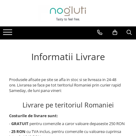
Produse fara Gluten
Biscuiti fara gluten
Cereale fara gluten
Faina fara gluten
Informatii Livrare
Paine fara gluten
Snacks fara gluten
Produsele afisate pe site se afla in stoc si se livreaza in 24-48
ore. Livrarea se face pe tot teritoriul Romaniei prin curier rapid
Sameday, de luni pana vineri:
Livrare pe teritoriul Romaniei
Costurile de livrare sunt:
-
GRATUIT
pentru comenzile a caror valoare depaseste 250 RON
-
25 RON
cu TVA inclus, pentru comenzile cu valoarea cuprinsa