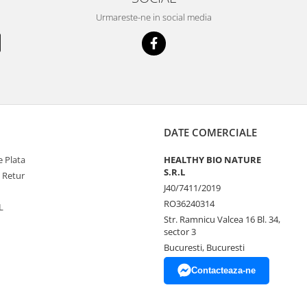
Urmareste-ne in social media
DATE COMERCIALE
 Plata
HEALTHY BIO NATURE
S.R.L
e Retur
J40/7411/2019
RO36240314
L
Str. Ramnicu Valcea 16 Bl. 34,
sector 3
Bucuresti, Bucuresti
Contacteaza-ne